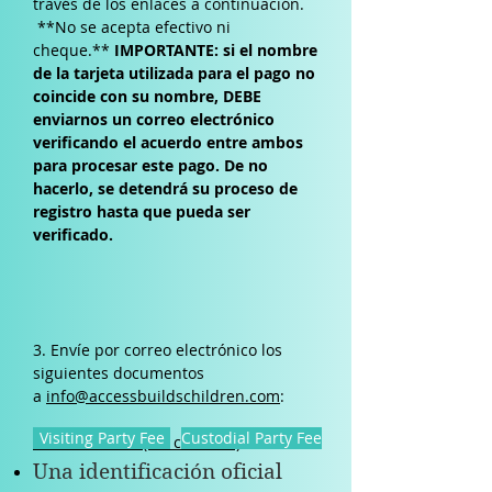
través de los enlaces a continuación.
**No se acepta efectivo ni
cheque.**
IMPORTANTE: si el nombre
de la tarjeta utilizada para el pago no
coincide con su nombre, DEBE
enviarnos un correo electrónico
verificando el acuerdo entre ambos
para procesar este pago. De no
hacerlo, se detendrá su proceso de
registro hasta que pueda ser
verificado.
3. Envíe por correo electrónico los
siguientes documentos
a
info@accessbuildschildren.com
:
Visiting Party Fee
Custodial Party Fee
Parte visitante (sin custodia)
Una identificación oficial