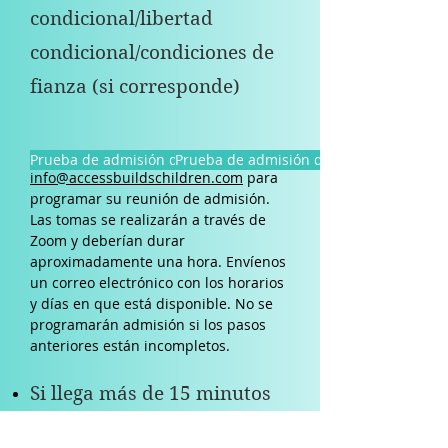
condicional/libertad
condicional/condiciones de
fianza (si corresponde)
4. Envíenos un correo electrónico a
Prueba de admisión de VP
Prueba de admisión de RP
info@accessbuildschildren.com
para
programar su reunión de admisión.
Las tomas se realizarán a través de
Zoom y deberían durar
aproximadamente una hora. Envíenos
un correo electrónico con los horarios
y días en que está disponible. No se
programarán admisión si los pasos
anteriores están incompletos.
Si llega más de 15 minutos
tarde a su cita programada,