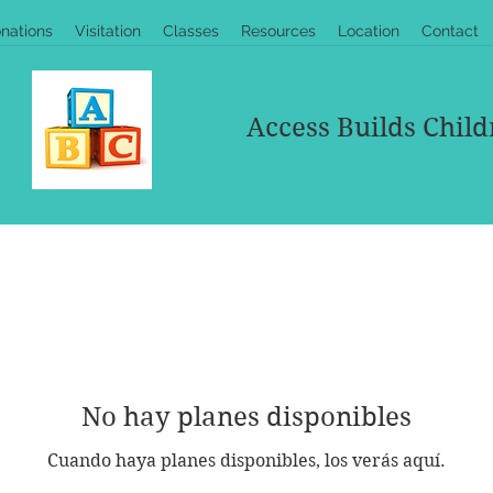
nations
Visitation
Classes
Resources
Location
Contact
Access Builds Child
No hay planes disponibles
Cuando haya planes disponibles, los verás aquí.