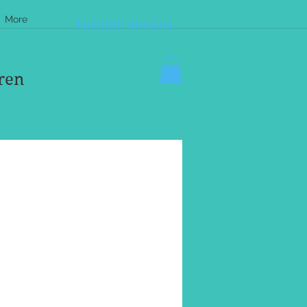
More
Iniciar sesión
ren