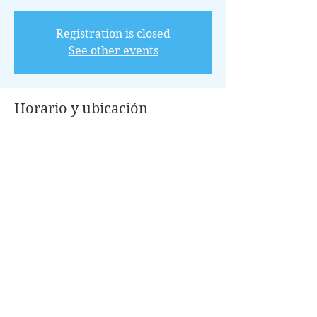
Registration is closed
See other events
Horario y ubicación
22 oct 2022, 13:30 – 17:30 GMT-5
Conroe, 100 Park Pl, Conroe, TX 77301,
USA
Invitados
+6 otros invitados