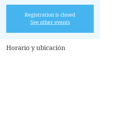
Registration is closed
See other events
Horario y ubicación
03 dic 2022, 8:00 – 12:00 GMT-6
Conroe, 100 Park Pl, Conroe, TX 77301,
USA
Invitados
+12 otros invitados